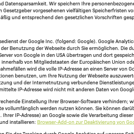
d Datensparsamkeit. Wir speichern Ihre personenbezogenen
m Gesetzgeber vorgesehenen vielfältigen Speicherfristen vo
äßig und entsprechend den gesetzlichen Vorschriften gesp
dienst der Google Inc. (folgend: Google). Google Analytics
der Benutzung der Webseite durch Sie ermöglichen. Die du
Server von Google in den USA übertragen und dort gespeich
h innerhalb von Mitgliedstaaten der Europäischen Union o
hmefällen wird die volle IP-Adresse an einen Server von G
ationen benutzen, um Ihre Nutzung der Webseite auszuwert
zung und der Internetnutzung verbundene Dienstleistunge
ittelte IP-Adresse wird nicht mit anderen Daten von Goo
chende Einstellung Ihrer Browser-Software verhindern; wir 
te vollumfänglich werden nutzen können. Sie können darüb
 Ihrer IP-Adresse) an Google sowie die Verarbeitung diese
nd installieren:
Browser-Add-on zur Deaktivierung von Goo
n Sie das Tracking durch Google Analytics auf unseren Sei