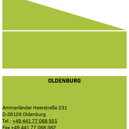
OLDENBURG
Ammerländer Heerstraße 231
D-26129 Oldenburg
Tel.:
+49 441 77 068 501
Fax +49 441 77 068 382