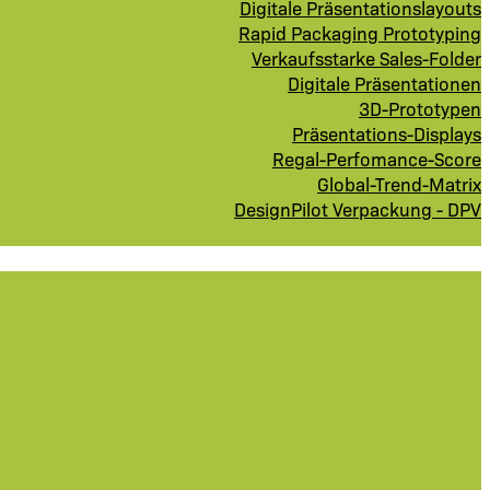
Digitale Präsentationslayouts
Rapid Packaging Prototyping
Verkaufsstarke Sales-Folder
Digitale Präsentationen
3D-Prototypen
Präsentations-Displays
Regal-Perfomance-Score
Global-Trend-Matrix
DesignPilot Verpackung - DPV